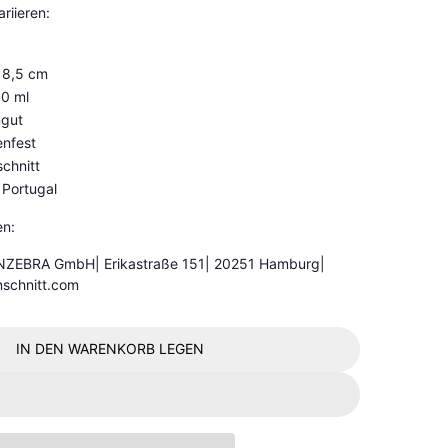
riieren:
 8,5 cm
0 ml
ngut
nfest
chnitt
n Portugal
en:
ENZEBRA GmbH| Erikastraße 151| 20251 Hamburg|
nschnitt.com
IN DEN WARENKORB LEGEN