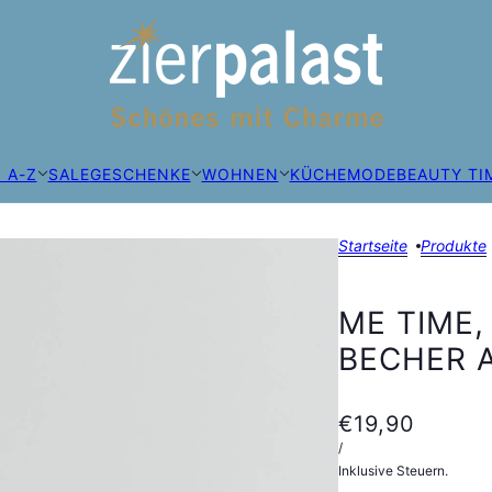
 A-Z
SALE
GESCHENKE
WOHNEN
KÜCHE
MODE
BEAUTY TI
Startseite
Produkte
ME TIME
BECHER 
€19,90
/
Inklusive Steuern.