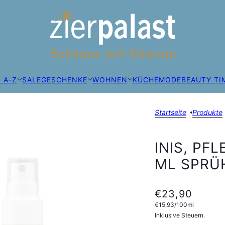
 A-Z
SALE
GESCHENKE
WOHNEN
KÜCHE
MODE
BEAUTY TI
Startseite
Produkte
INIS, PF
ML SPRÜ
€23,90
€15,93
/
100
ml
Inklusive Steuern.