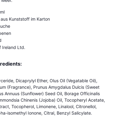
n Meer.
 ml
aus Kunststoff im Karton
suche
abenen
d
 Ireland Ltd.
gredients:
ceride, Dicaprylyl Ether, Olus Oil (Vegatable Oil),
fum (Fragrance), Prunus Amygdalus Dulcis (Sweet
us Annuus (Sunflower) Seed Oil, Borage Officinalis
immondsia Chinenis (Jojoba) Oil, Tocopheryl Acetate,
ract, Tocopherol, Limonene, Linalool, Citronellol,
ha-isomethyl Ionone, Citral, Benzyl Salicylate.