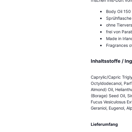
frischen Inis-Duft vo
Body Oil 150
Sprühflasche 
ohne Tierver
frei von Par
Made in Irlan
Fragrances of
Inhaltsstoffe / In
Caprylic/Capric Trigly
Octyldodecanol, Par
Almond) Oil, Helianth
(Borage) Seed Oil, S
Fucus Vesiculosus Ext
Geraniol, Eugenol, Alp
Lieferumfang