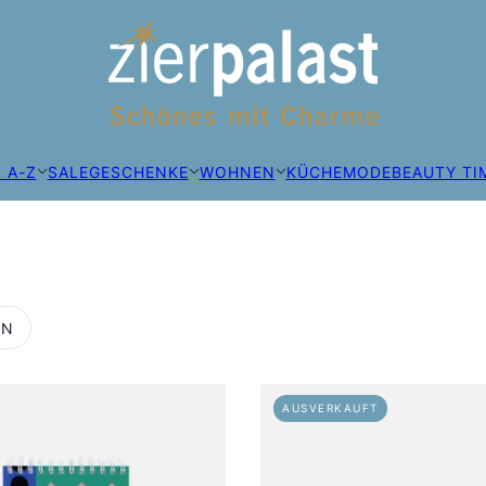
 A-Z
SALE
GESCHENKE
WOHNEN
KÜCHE
MODE
BEAUTY TI
RN
AUSVERKAUFT